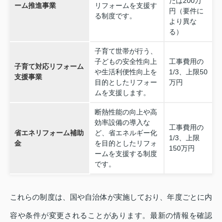
たは200万
ーム推進事業
リフォームを支援す
円（要件に
る制度です。
より異な
る）
子育て世帯が行う、
子どもの安全性向上
工事費用の
子育て対応リフォーム
や生活利便性向上を
1/3、上限50
支援事業
目的としたリフォー
万円
ムを支援します。
断熱性能の向上や高
効率設備の導入な
工事費用の
省エネリフォーム補助
ど、省エネルギー化
1/3、上限
金
を目的としたリフォ
150万円
ームを支援する制度
です。
これらの制度は、国や自治体が実施しており、年度ごとに内
容や条件が変更されることがあります。最新の情報を確認