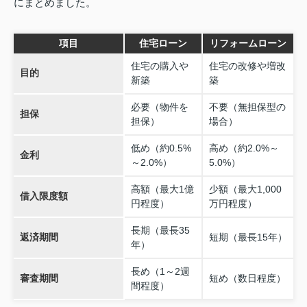
にまとめました。
項目
住宅ローン
リフォームローン
住宅の購入や
住宅の改修や増改
目的
新築
築
必要（物件を
不要（無担保型の
担保
担保）
場合）
低め（約0.5%
高め（約2.0%～
金利
～2.0%）
5.0%）
高額（最大1億
少額（最大1,000
借入限度額
円程度）
万円程度）
長期（最長35
返済期間
短期（最長15年）
年）
長め（1～2週
審査期間
短め（数日程度）
間程度）