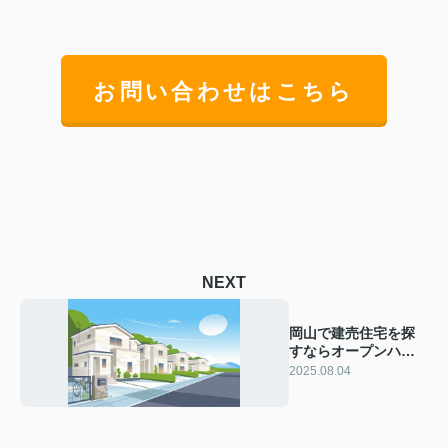
お問い合わせはこちら
NEXT
岡山で建売住宅を探
すならオープンハウ
スへ！購入時のポイ
2025.08.04
ントや参加方法も紹
介