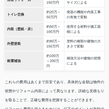
150万円
サイズによる
約20万～
便器の機能や内装工事
トイレ交換
50万円
の有無で変動
約50万～
使用する材料や施工面
内装（壁紙・床）
100万円
積による
約80万～
塗料の種類や建物の大
外壁塗装
150万円
きさで変動
約100万
補強方法や建物の状態
耐震補強
～200万
による
円
これらの費用はあくまで目安であり、具体的な金額は物件の
状態やリフォーム内容によって異なります。詳細な見積もり
を取ることで、正確な費用を把握することができます。
リフォーム費用を抑えるためには、以下のポイントが有効で