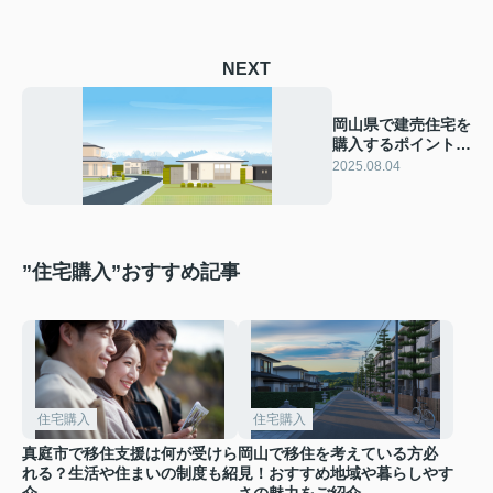
NEXT
岡山県で建売住宅を
購入するポイント
は？選び方のコツや
2025.08.04
注意点も紹介
”住宅購入”おすすめ記事
住宅購入
住宅購入
真庭市で移住支援は何が受けら
岡山で移住を考えている方必
れる？生活や住まいの制度も紹
見！おすすめ地域や暮らしやす
介
さの魅力をご紹介