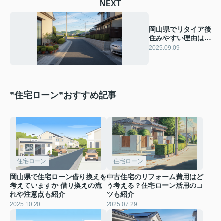
NEXT
岡山県でリタイア後
住みやすい理由は？
移住を検討する方へ
2025.09.09
情報を紹介
”住宅ローン”おすすめ記事
住宅ローン
住宅ローン
岡山県で住宅ローン借り換えを
中古住宅のリフォーム費用はど
考えていますか 借り換えの流
う考える？住宅ローン活用のコ
れや注意点も紹介
ツも紹介
2025.10.20
2025.07.29