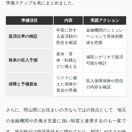
準備ステップを表にまとめました。
準備項目
内容
実践アクション
年収に対す
金融機関のシミュレ
返済比率の検証
る返済額の
ーションで具体的数
割合を確認
値を把握
産休・育
減収シナリオで返済
将来の収入予測
休・転職な
可能か検討
どに備える
リスクに備
収入保障保険や団信
保障と予備資金
えた保険や
の内容を確認
資金の準備
さらに、岡山県にお住まいの方ならではの視点として、地元
の金融機関や共働き支援に強い制度と連携するのも一案で
す。地元銀行は申請手続きに慣れており、相談しやすさや地