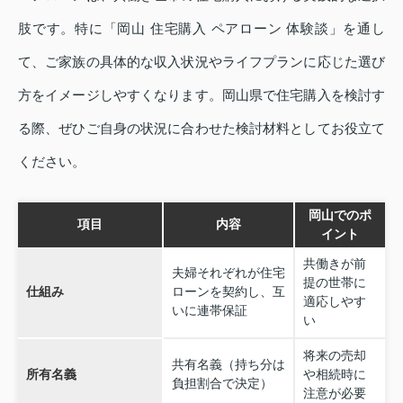
肢です。特に「岡山 住宅購入 ペアローン 体験談」を通し
て、ご家族の具体的な収入状況やライフプランに応じた選び
方をイメージしやすくなります。岡山県で住宅購入を検討す
る際、ぜひご自身の状況に合わせた検討材料としてお役立て
ください。
岡山でのポ
項目
内容
イント
共働きが前
夫婦それぞれが住宅
提の世帯に
仕組み
ローンを契約し、互
適応しやす
いに連帯保証
い
将来の売却
共有名義（持ち分は
所有名義
や相続時に
負担割合で決定）
注意が必要