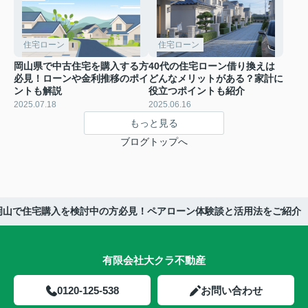
住宅ローン
住宅ローン
岡山県で中古住宅を購入する方
40代の住宅ローン借り換えは
必見！ローンや金利推移のポイ
どんなメリットがある？家計に
ントも解説
役立つポイントも紹介
2025.07.18
2025.06.16
もっと見る
ブログトップへ
岡山で住宅購入を検討中の方必見！ペアローン体験談と活用法をご紹介
有限会社大クラ不動産
0120-125-538
お問い合わせ