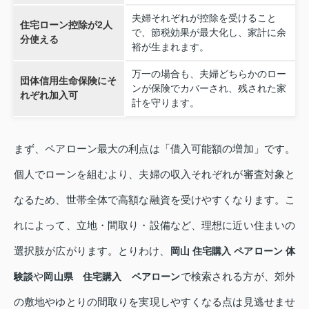
夫婦それぞれが控除を受けること
住宅ローン控除が2人
で、節税効果が最大化し、家計に余
分使える
裕が生まれます。
万一の場合も、夫婦どちらかのロー
団体信用生命保険にそ
ンが保険でカバーされ、残された家
れぞれ加入可
計を守ります。
まず、ペアローン最大の利点は「借入可能額の増加」です。
個人でローンを組むより、夫婦の収入それぞれが審査対象と
なるため、世帯全体で高額な融資を受けやすくなります。こ
れによって、立地・間取り・設備など、理想に近い住まいの
選択肢が広がります。とりわけ、
岡山 住宅購入 ペアローン 体
や
で検索される方が、郊外
験談
岡山県 住宅購入 ペアローン
の敷地やゆとりの間取りを実現しやすくなる点は見逃せませ