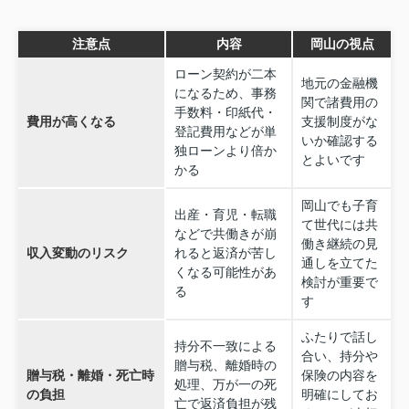
注意点
内容
岡山の視点
ローン契約が二本
地元の金融機
になるため、事務
関で諸費用の
手数料・印紙代・
費用が高くなる
支援制度がな
登記費用などが単
いか確認する
独ローンより倍か
とよいです
かる
岡山でも子育
出産・育児・転職
て世代には共
などで共働きが崩
働き継続の見
収入変動のリスク
れると返済が苦し
通しを立てた
くなる可能性があ
検討が重要で
る
す
ふたりで話し
持分不一致による
合い、持分や
贈与税、離婚時の
贈与税・離婚・死亡時
保険の内容を
処理、万が一の死
の負担
明確にしてお
亡で返済負担が残