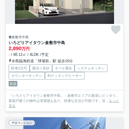
倉敷市中島
いろどりアイタウン倉敷市中島
2,890
万円
- / 98.12㎡ / 4LDK /予定
水島臨海鉄道「球場前」駅 徒歩16分
駐車2台可
陽当り良好
オール電化
システムキッチン
カウンターキッチン
IHクッキングヒーター
新築
「いろどりアイタウン倉敷市中島」：倉敷市エリアの新居にピッタリ。
新築戸建ての物件は清潔感もあり、快適な生活が可能です。浴...
もっと
見る
中古マンション