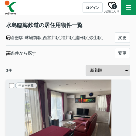
0
ログイン
お気に入り
水島臨海鉄道の居住用物件一覧
倉敷駅,球場前駅,西富井駅,福井駅,浦田駅,弥生駅,栄駅,常盤駅,水島駅,三菱自工前駅
変更
条件から探す
変更
3
件
中古一戸建