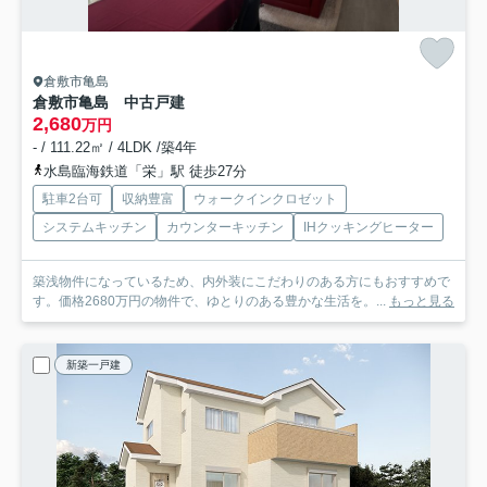
倉敷市亀島
倉敷市亀島 中古戸建
2,680
万円
- / 111.22㎡ / 4LDK /築4年
水島臨海鉄道「栄」駅 徒歩27分
駐車2台可
収納豊富
ウォークインクロゼット
システムキッチン
カウンターキッチン
IHクッキングヒーター
築浅物件になっているため、内外装にこだわりのある方にもおすすめで
す。価格2680万円の物件で、ゆとりのある豊かな生活を。...
もっと見る
新築一戸建