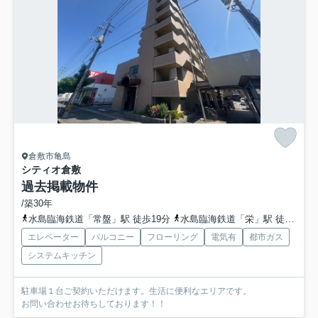
倉敷市亀島
シティオ倉敷
過去掲載物件
/築30年
水島臨海鉄道「常盤」駅 徒歩19分
水島臨海鉄道「栄」駅 徒歩19分
エレベーター
バルコニー
フローリング
電気有
都市ガス
システムキッチン
駐車場１台ご契約いただけます。生活に便利なエリアです。
お問い合わせお待ちしております！！