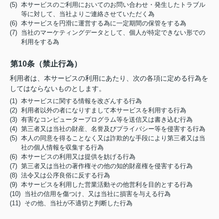
(5) 本サービスのご利用においてのお問い合わせ・発生したトラブル
等に対して、当社よりご連絡させていただく為
(6) 本サービスを円滑に運営する為に一定期間の保管をする為
(7) 当社のマーケティングデータとして、個人が特定できない形での
利用をする為
第10条（禁止行為）
利用者は、本サービスの利用にあたり、次の各項に定める行為を
してはならないものとします。
(1) 本サービスに関する情報を改ざんする行為
(2) 利用者以外の者になりすまして本サービスを利用する行為
(3) 有害なコンピュータープログラム等を送信又は書き込む行為
(4) 第三者又は当社の財産、名誉及びプライバシー等を侵害する行為
(5) 本人の同意を得ることなく又は詐欺的な手段により第三者又は当
社の個人情報を収集する行為
(6) 本サービスの利用又は提供を妨げる行為
(7) 第三者又は当社の著作権その他の知的財産権を侵害する行為
(8) 法令又は公序良俗に反する行為
(9) 本サービスを利用した営業活動その他営利を目的とする行為
(10) 当社の信用を傷つけ、又は当社に損害を与える行為
(11) その他、当社が不適切と判断した行為