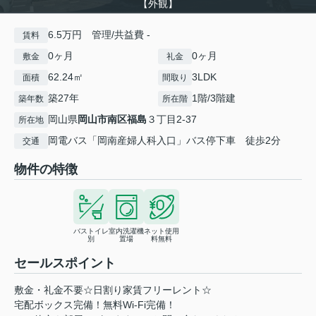
【外観】
6.5万円 管理/共益費 -
賃料
0ヶ月
0ヶ月
敷金
礼金
62.24㎡
3LDK
面積
間取り
築27年
1階/3階建
築年数
所在階
岡山県
岡山市南区
福島
３丁目2-37
所在地
岡電バス「岡南産婦人科入口」バス停下車 徒歩2分
交通
物件の特徴
バストイレ
室内洗濯機
ネット使用
別
置場
料無料
セールスポイント
敷金・礼金不要☆日割り家賃フリーレント☆
宅配ボックス完備！無料Wi-Fi完備！