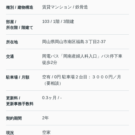
賃貸マンション / 鉄骨造
種別 / 建物構造
103 / 1階 / 3階建
部屋 /
所在階 / 階建て
岡山県
岡山市南区
福島
３丁目2-37
所在地
岡電バス「岡南産婦人科入口」バス停下車
交通
徒歩2分
空有 / 0円 駐車場２台目：３０００円／月
駐車場 / 月額
（要相談）
0.3ヶ月 / -
更新料 /
更新事務手数料
2年
契約期間
空家
現況