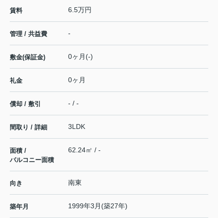
6.5万円
賃料
-
管理 / 共益費
0ヶ月(-)
敷金(保証金)
0ヶ月
礼金
- / -
償却 / 敷引
3LDK
間取り / 詳細
62.24㎡ / -
面積 /
バルコニー面積
南東
向き
1999年3月(築27年)
築年月