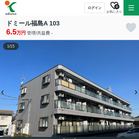
0
ログイン
お気に入り
ドミール福島A 103
6.5
万円
管理/共益費 -
1
/
15