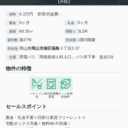
【外観】
6.3万円 管理/共益費 -
賃料
0ヶ月
0ヶ月
敷金
礼金
60.35㎡
3LDK
面積
間取り
築27年
1階/3階建
築年数
所在階
岡山県
岡山市南区
福島
３丁目2-37
所在地
岡電バス「岡南産婦人科入口」バス停下車 徒歩2分
交通
物件の特徴
バストイレ
室内洗濯機
ネット使用
別
置場
料無料
セールスポイント
敷金・礼金不要☆日割り家賃フリーレント☆
宅配ボックス完備！無料Wi-Fi完備！