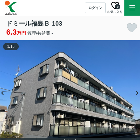
0
ログイン
お気に入り
ドミール福島Ｂ 103
6.3
万円
管理/共益費 -
1
/
15