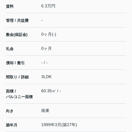
6.3万円
賃料
-
管理 / 共益費
0ヶ月(-)
敷金(保証金)
0ヶ月
礼金
- / -
償却 / 敷引
3LDK
間取り / 詳細
60.35㎡ / -
面積 /
バルコニー面積
南東
向き
1999年3月(築27年)
築年月