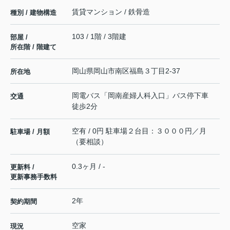
賃貸マンション / 鉄骨造
種別 / 建物構造
103 / 1階 / 3階建
部屋 /
所在階 / 階建て
岡山県
岡山市南区
福島
３丁目2-37
所在地
岡電バス「岡南産婦人科入口」バス停下車
交通
徒歩2分
空有 / 0円 駐車場２台目：３０００円／月
駐車場 / 月額
（要相談）
0.3ヶ月 / -
更新料 /
更新事務手数料
2年
契約期間
空家
現況