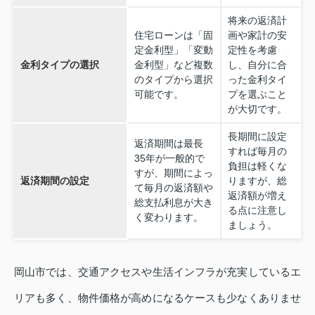
将来の返済計
住宅ローンは「固
画や家計の安
定金利型」「変動
定性を考慮
金利タイプの選択
金利型」など複数
し、自分に合
のタイプから選択
った金利タイ
可能です。
プを選ぶこと
が大切です。
長期間に設定
返済期間は最長
すれば毎月の
35年が一般的で
負担は軽くな
すが、期間によっ
返済期間の設定
りますが、総
て毎月の返済額や
返済額が増え
総支払利息が大き
る点に注意し
く変わります。
ましょう。
岡山市では、交通アクセスや生活インフラが充実しているエ
リアも多く、物件価格が高めになるケースも少なくありませ