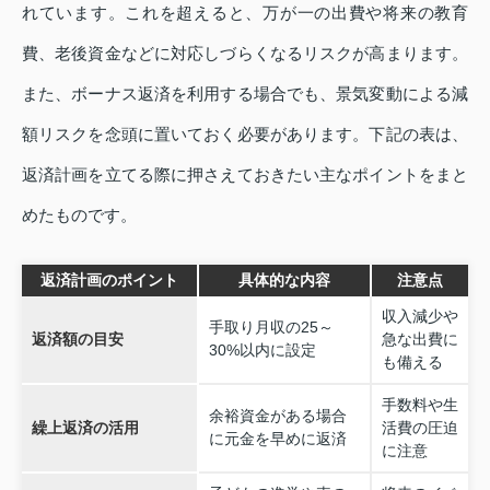
れています。これを超えると、万が一の出費や将来の教育
費、老後資金などに対応しづらくなるリスクが高まります。
また、ボーナス返済を利用する場合でも、景気変動による減
額リスクを念頭に置いておく必要があります。下記の表は、
返済計画を立てる際に押さえておきたい主なポイントをまと
めたものです。
返済計画のポイント
具体的な内容
注意点
収入減少や
手取り月収の25～
返済額の目安
急な出費に
30%以内に設定
も備える
手数料や生
余裕資金がある場合
繰上返済の活用
活費の圧迫
に元金を早めに返済
に注意