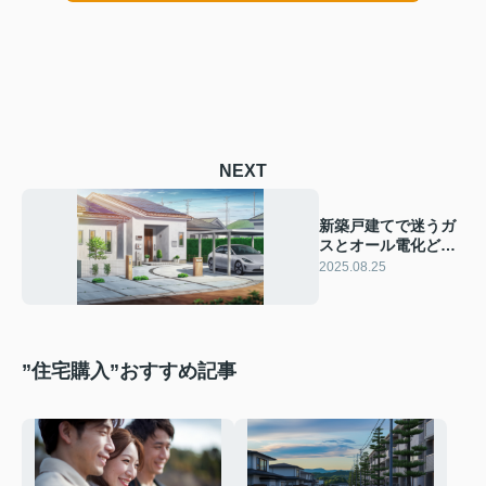
NEXT
新築戸建てで迷うガ
スとオール電化どち
らが良い？特徴や比
2025.08.25
較ポイントも紹介
”住宅購入”おすすめ記事