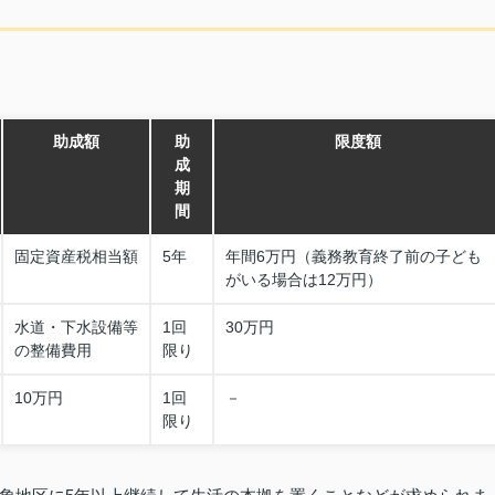
助成額
助
限度額
成
期
間
固定資産税相当額
5年
年間6万円（義務教育終了前の子ども
がいる場合は12万円）
水道・下水設備等
1回
30万円
の整備費用
限り
10万円
1回
－
限り