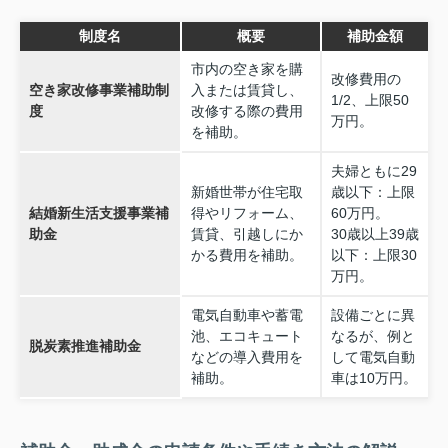
制度名
概要
補助金額
市内の空き家を購
改修費用の
空き家改修事業補助制
入または賃貸し、
1/2、上限50
度
改修する際の費用
万円。
を補助。
夫婦ともに29
新婚世帯が住宅取
歳以下：上限
結婚新生活支援事業補
得やリフォーム、
60万円。
助金
賃貸、引越しにか
30歳以上39歳
かる費用を補助。
以下：上限30
万円。
電気自動車や蓄電
設備ごとに異
池、エコキュート
なるが、例と
脱炭素推進補助金
などの導入費用を
して電気自動
補助。
車は10万円。