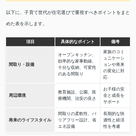
以下に、子育て世代が住宅選びで重視すべきポイントをまと
めた表を示します。
項目
具体的なポイント
備考
家族のコミ
オープンキッチン、
ュニケーシ
効率的な家事動線、
間取り・設備
ョンや将来
十分な収納、可変性
の変化に対
のある間取り
応
お子様の安
教育施設、公園、医
周辺環境
全と成長を
療機関、治安の良さ
サポート
間取りの柔軟性、バ
長期的な快
将来のライフスタイル
リアフリー設計、省
適性と経済
エネ設備
性を考慮