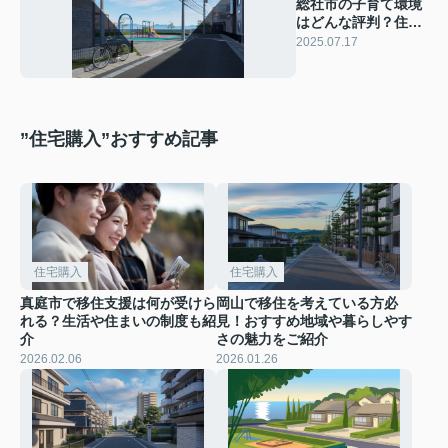
総社市の子育て環境
はどんな評判？住宅
購入時に知っておき
2025.07.17
たい情報も紹介
”住宅購入”おすすめ記事
住宅購入
住宅購入
真庭市で移住支援は何が受けら
岡山で移住を考えている方必
れる？生活や住まいの制度も紹
見！おすすめ地域や暮らしやす
介
さの魅力をご紹介
2026.02.06
2026.01.26