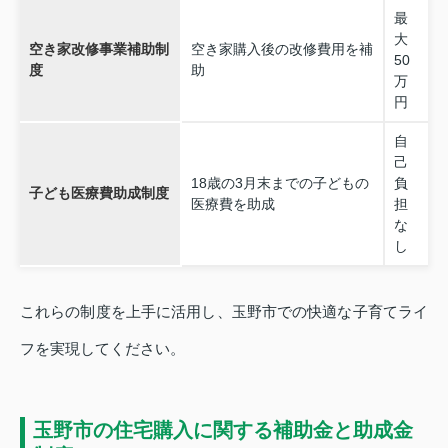
最
大
空き家改修事業補助制
空き家購入後の改修費用を補
50
度
助
万
円
自
己
18歳の3月末までの子どもの
負
子ども医療費助成制度
医療費を助成
担
な
し
これらの制度を上手に活用し、玉野市での快適な子育てライ
フを実現してください。
玉野市の住宅購入に関する補助金と助成金