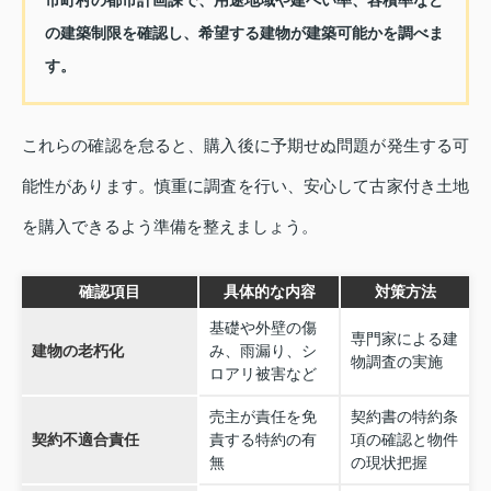
市町村の都市計画課で、用途地域や建ぺい率、容積率など
の建築制限を確認し、希望する建物が建築可能かを調べま
す。
これらの確認を怠ると、購入後に予期せぬ問題が発生する可
能性があります。慎重に調査を行い、安心して古家付き土地
を購入できるよう準備を整えましょう。
確認項目
具体的な内容
対策方法
基礎や外壁の傷
専門家による建
建物の老朽化
み、雨漏り、シ
物調査の実施
ロアリ被害など
売主が責任を免
契約書の特約条
契約不適合責任
責する特約の有
項の確認と物件
無
の現状把握