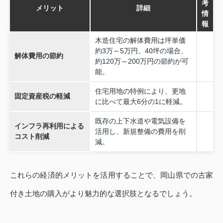
考
メリット
詳細
情
報
木造住宅の解体費用は坪単価
約3万～5万円。40坪の場合、
解体費用の節約
約120万～200万円の節約が可
能。
住宅用地の特例により、更地
固定資産税の軽減
に比べて最大6分の1に軽減。
既存の上下水道や電気設備を
インフラ再利用による
活用し、新規整備の費用を削
コスト削減
減。
これらの経済的メリットを活用することで、岡山県での古家
付き土地の購入がより魅力的な選択肢となるでしょう。