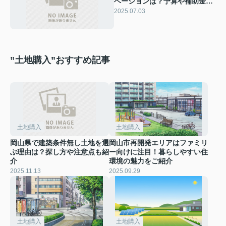
ベーションは？予算や補助金活
用のコツも紹介
2025.07.03
”土地購入”おすすめ記事
土地購入
土地購入
岡山県で建築条件無し土地を選
岡山市再開発エリアはファミリ
ぶ理由は？探し方や注意点も紹
ー向けに注目！暮らしやすい住
介
環境の魅力をご紹介
2025.11.13
2025.09.29
土地購入
土地購入