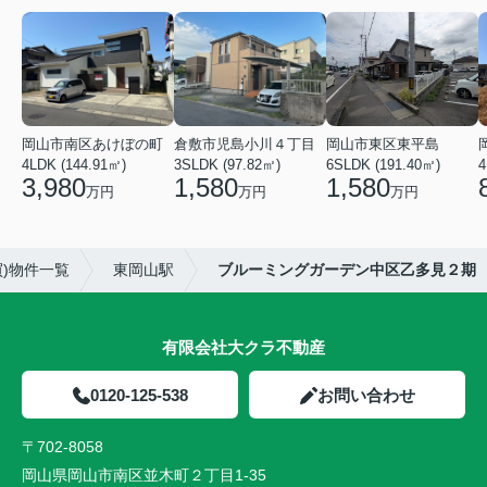
岡山市南区あけぼの町
倉敷市児島小川４丁目
岡山市東区東平島
4LDK (144.91㎡)
3SLDK (97.82㎡)
6SLDK (191.40㎡)
4
3,980
1,580
1,580
万円
万円
万円
)物件一覧
東岡山駅
ブルーミングガーデン中区乙多見２期
有限会社大クラ不動産
0120-125-538
お問い合わせ
〒702-8058
岡山県岡山市南区並木町２丁目1-35