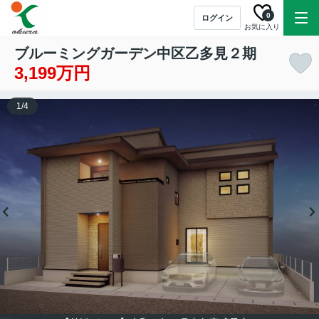
0
ログイン
お気に入り
ブルーミングガーデン中区乙多見２期
3,199万円
1
/
4