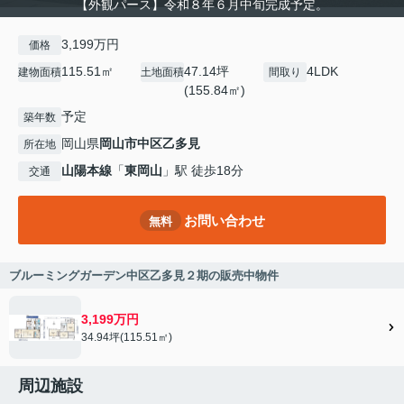
【外観パース】令和８年６月中旬完成予定。
3,199万円
価格
115.51㎡
47.14坪
4LDK
建物面積
土地面積
間取り
(155.84㎡)
予定
築年数
岡山県
岡山市中区
乙多見
所在地
山陽本線
「
東岡山
」駅 徒歩18分
交通
お問い合わせ
無料
ブルーミングガーデン中区乙多見２期の販売中物件
3,199万円
34.94坪(115.51㎡)
周辺施設