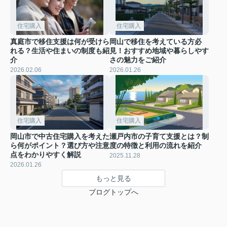
住宅購入
住宅購入
真庭市で移住支援は何が受けら
岡山で移住を考えている方必
れる？生活や住まいの制度も紹
見！おすすめ地域や暮らしやす
介
さの魅力をご紹介
2026.02.06
2026.01.26
住宅購入
住宅購入
岡山市で中古住宅購入を考えた
瀬戸内市の子育て支援とは？制
ら何がポイント？選び方や注意
度の特徴と利用の流れを紹介
点をわかりやすく解説
2025.11.28
2026.01.26
もっと見る
ブログトップへ