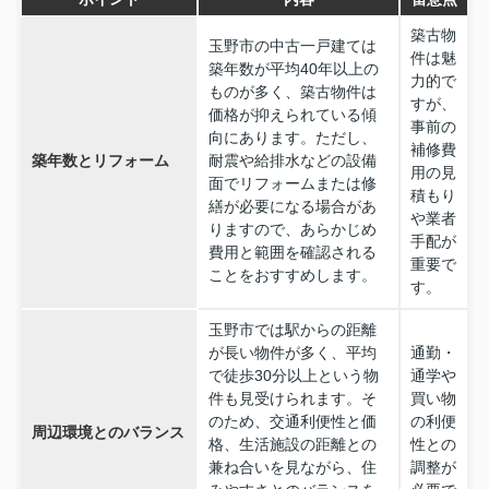
築古物
玉野市の中古一戸建ては
件は魅
築年数が平均40年以上の
力的で
ものが多く、築古物件は
すが、
価格が抑えられている傾
事前の
向にあります。ただし、
補修費
築年数とリフォーム
耐震や給排水などの設備
用の見
面でリフォームまたは修
積もり
繕が必要になる場合があ
や業者
りますので、あらかじめ
手配が
費用と範囲を確認される
重要で
ことをおすすめします。
す。
玉野市では駅からの距離
が長い物件が多く、平均
通勤・
で徒歩30分以上という物
通学や
件も見受けられます。そ
買い物
のため、交通利便性と価
の利便
周辺環境とのバランス
格、生活施設の距離との
性との
兼ね合いを見ながら、住
調整が