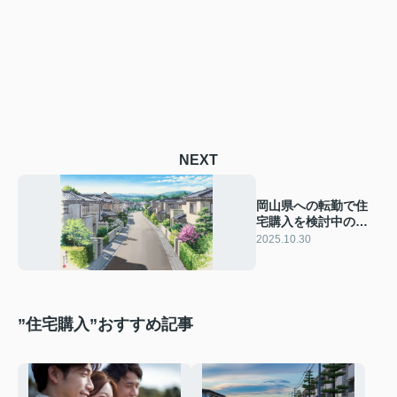
NEXT
岡山県への転勤で住
宅購入を検討中の方
必見！住みやすさや
2025.10.30
購入時の注意点も紹
介
”住宅購入”おすすめ記事