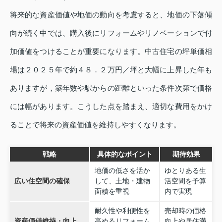
将来的な資産価値や地価の動向を考慮すると、地価の下落傾
向が続く中では、購入後にリフォームやリノベーションで付
加価値をつけることが重要になります。中古住宅の坪単価相
場は２０２５年で約４８．２万円／坪と大幅に上昇した年も
ありますが，築年数や駅からの距離といった条件次第で価格
には幅があります。こうした点を踏まえ、適切な費用をかけ
ることで将来の資産価値を維持しやすくなります。
戦略
具体的なポイント
期待効果
地価の低さを活か
ゆとりある生
広い住空間の確保
して、土地・建物
活空間を予算
面積を重視
内で実現
耐久性や利便性を
売却時の価格
資産価値維持・向上
高めるリフォーム
向上や居住満