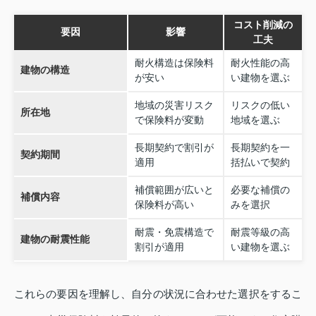
コスト削減の
要因
影響
工夫
耐火構造は保険料
耐火性能の高
建物の構造
が安い
い建物を選ぶ
地域の災害リスク
リスクの低い
所在地
で保険料が変動
地域を選ぶ
長期契約で割引が
長期契約を一
契約期間
適用
括払いで契約
補償範囲が広いと
必要な補償の
補償内容
保険料が高い
みを選択
耐震・免震構造で
耐震等級の高
建物の耐震性能
割引が適用
い建物を選ぶ
これらの要因を理解し、自分の状況に合わせた選択をするこ