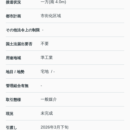
一方(南 4.0m)
接道状況
市街化区域
都市計画
-
その他法令上の制限
不要
国土法届出要否
準工業
用途地域
宅地 / -
地目 / 地勢
-
管理組合有無
一般媒介
取引態様
未完成
現況
2026年3月下旬
引渡し