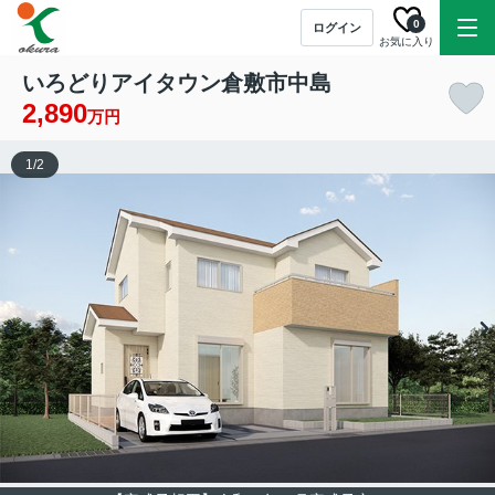
0
ログイン
お気に入り
いろどりアイタウン倉敷市中島
2,890
万円
1
/
2