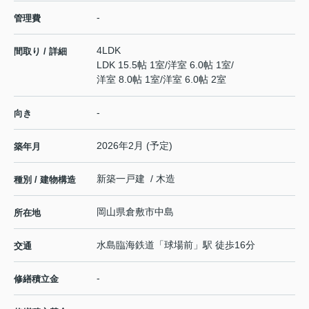
-
管理費
4LDK
間取り / 詳細
LDK 15.5帖 1室
/
洋室 6.0帖 1室
/
洋室 8.0帖 1室
/
洋室 6.0帖 2室
-
向き
2026年2月 (予定)
築年月
新築一戸建 / 木造
種別 / 建物構造
岡山県
倉敷市
中島
所在地
水島臨海鉄道
「
球場前
」駅 徒歩16分
交通
-
修繕積立金