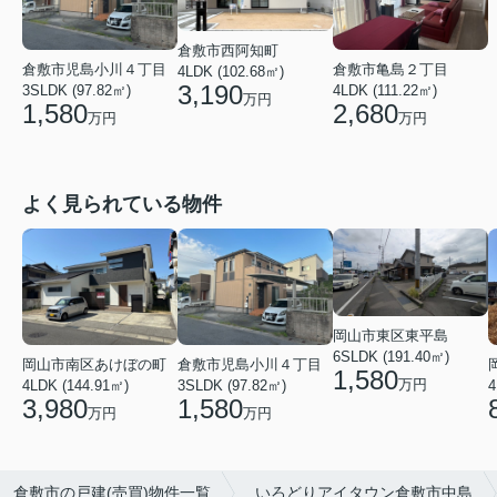
倉敷市西阿知町
倉敷市児島小川４丁目
倉敷市亀島２丁目
4LDK (102.68㎡)
3,190
3SLDK (97.82㎡)
4LDK (111.22㎡)
万円
1,580
2,680
万円
万円
よく見られている物件
岡山市東区東平島
6SLDK (191.40㎡)
岡山市南区あけぼの町
倉敷市児島小川４丁目
1,580
万円
4LDK (144.91㎡)
3SLDK (97.82㎡)
4
3,980
1,580
万円
万円
倉敷市の戸建(売買)物件一覧
いろどりアイタウン倉敷市中島