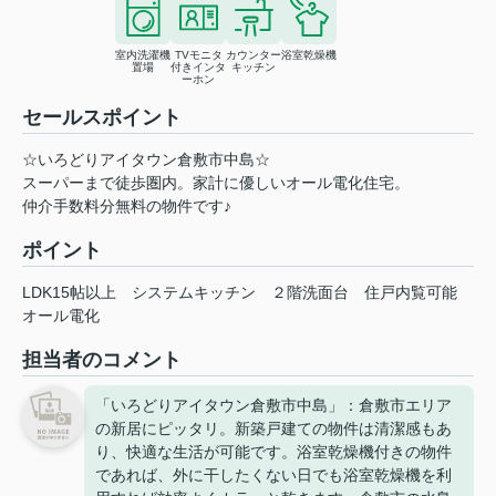
室内洗濯機
TVモニタ
カウンター
浴室乾燥機
置場
付きインタ
キッチン
ーホン
セールスポイント
☆いろどりアイタウン倉敷市中島☆
スーパーまで徒歩圏内。家計に優しいオール電化住宅。
仲介手数料分無料の物件です♪
ポイント
LDK15帖以上
システムキッチン
２階洗面台
住戸内覧可能
オール電化
担当者のコメント
「いろどりアイタウン倉敷市中島」：倉敷市エリア
の新居にピッタリ。新築戸建ての物件は清潔感もあ
り、快適な生活が可能です。浴室乾燥機付きの物件
であれば、外に干したくない日でも浴室乾燥機を利