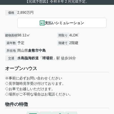
【完成予想図】令和８年２月完成予定。
2,890万円
価格
支払いシミュレーション
98.12㎡
4LDK
建物面積
間取り
予定
2階建
築年数
階建て
岡山県
倉敷市
中島
所在地
水島臨海鉄道
「
球場前
」駅 徒歩16分
交通
オープンハウス
※事前に必ずお問い合わせください
◇見学随時見学受け付けております。
◇お車でお越しいただけます。
◇場所がご不明な場合はお電話ください。
物件の特徴